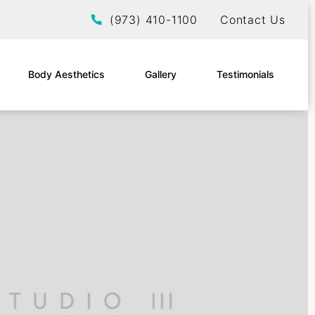
Give EltraSelf a phone call at
(973) 410-1100
Contact Us
Body Aesthetics
Gallery
Testimonials