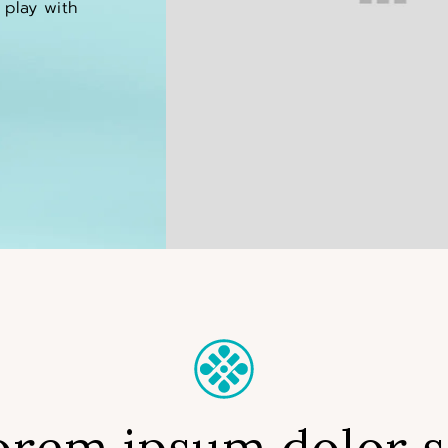
 play with
orem ipsum dolor s