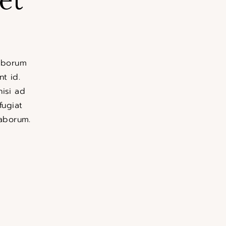
laborum
t id.
nisi ad
fugiat
laborum.