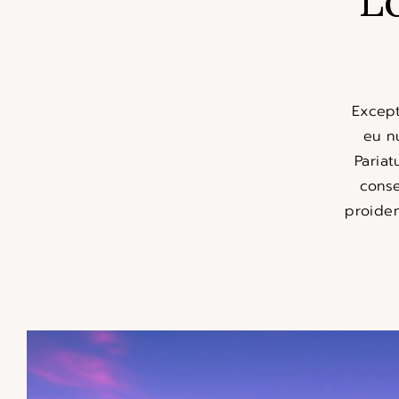
Except
eu n
Pariat
conse
proiden